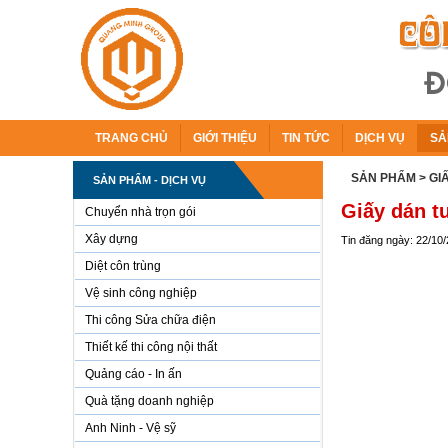
TRANG CHỦ
GIỚI THIỆU
TIN TỨC
DỊCH VỤ
SẢ
SẢN PHẨM
> G
SẢN PHẨM - DỊCH VỤ
Giấy dán t
Chuyển nhà trọn gói
Xây dựng
Tin đăng ngày: 22/10
Diệt côn trùng
Vệ sinh công nghiệp
Thi công Sửa chữa điện
Thiết kế thi công nội thất
Quảng cáo - In ấn
Quà tặng doanh nghiệp
Anh Ninh - Vệ sỹ