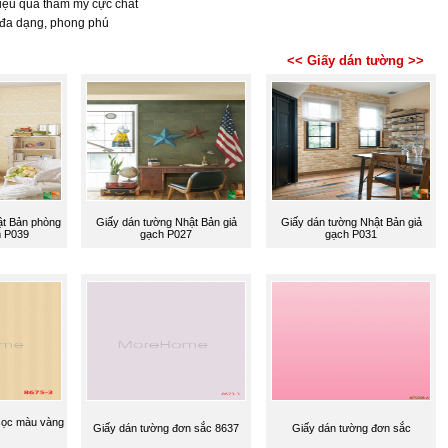
hiệu quả thẩm mỹ cực chất
 đa dạng, phong phú
<< Giấy dán tường >>
ật Bản phòng
Giấy dán tường Nhật Bản giả
Giấy dán tường Nhật Bản giả
 P039
gạch P027
gạch P031
sọc màu vàng
Giấy dán tường đơn sắc 8637
Giấy dán tường đơn sắc