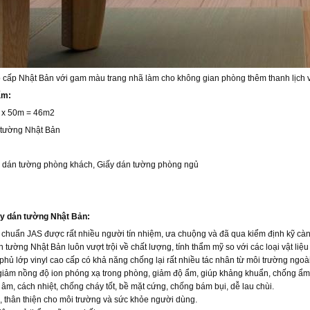
 cấp Nhật Bản với gam màu trang nhã làm cho không gian phòng thêm thanh lịch
hẩm:
m x 50m = 46m2
n tường Nhật Bản
y dán tường phòng khách, Giấy dán tường phòng ngủ
ấy dán tường Nhật Bản:
 chuẩn JAS được rất nhiều người tín nhiệm, ưa chuộng và đã qua kiểm định kỹ càn
n tường Nhật Bản luôn vượt trội về chất lượng, tính thẩm mỹ so với các loại vật liệu
phủ lớp vinyl cao cấp có khả năng chống lại rất nhiều tác nhân từ môi trường ngoài
giảm nồng độ ion phóng xạ trong phòng, giảm độ ẩm, giúp khảng khuẩn, chống ẩm
âm, cách nhiệt, chống cháy tốt, bề mặt cứng, chống bám bụi, dễ lau chùi.
, thân thiện cho môi trường và sức khỏe người dùng.