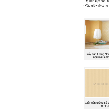
- Độ bền cực cao, 
- Mẫu giấy vô cùng
Giấy dán tường Nh
ngủ màu cam
Giấy dán tường kẻ 
8675-3