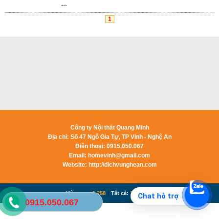
...
1
Công ty Nội thất Quang Minh
Địa chỉ: Số 47 Ngô Gia Tự, TP Vinh - Nghệ An
Điên thoại: 0915.050.067
Email:
homevinh@gmail.com
Website: http://dichvunghean.com
|
Hôm nay:
1,258
Tất cả:
1,221,982
Chat hỗ trợ
0915.050.067