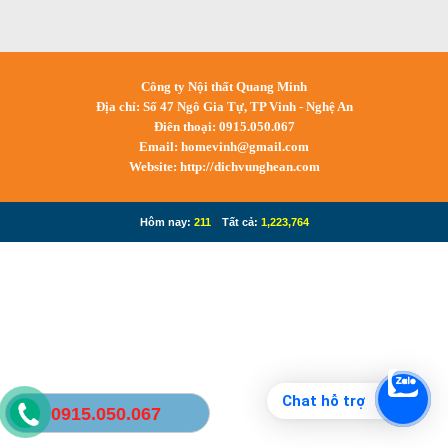
Công ty Nội thất Quang Minh
Địa chỉ: Số 47 Ngô Gia Tự, TP Vinh - Nghệ An
Điên thoại: 0915.050.067
Email:
homevinh@gmail.com
Website: http://dichvunghean.com
|
Hôm nay:
211
Tất cả:
1,223,764
Chat hỗ trợ
0915.050.067