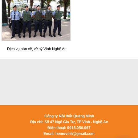
Dịch vụ bảo vệ, vệ sỹ Vinh Nghệ An
Công ty Nội thất Quang Minh
Địa chỉ: Số 47 Ngô Gia Tự, TP Vinh - Nghệ An
Điên thoại: 0915.050.067
Email:
homevinh@gmail.com