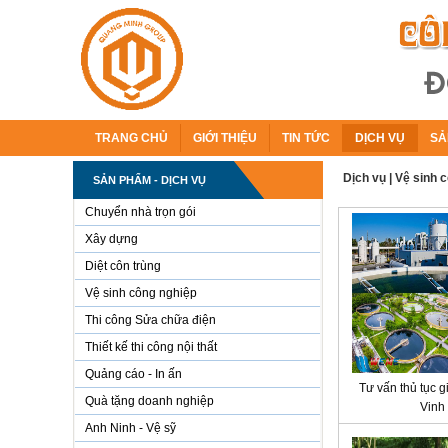
TRANG CHỦ
GIỚI THIỆU
TIN TỨC
DỊCH VỤ
SẢ
Dịch vụ
|
Vệ sinh 
SẢN PHẨM - DỊCH VỤ
Chuyển nhà trọn gói
Xây dựng
Diệt côn trùng
Vệ sinh công nghiệp
Thi công Sửa chữa điện
Thiết kế thi công nội thất
Quảng cáo - In ấn
Tư vấn thủ tục 
Quà tặng doanh nghiệp
Vinh
Anh Ninh - Vệ sỹ