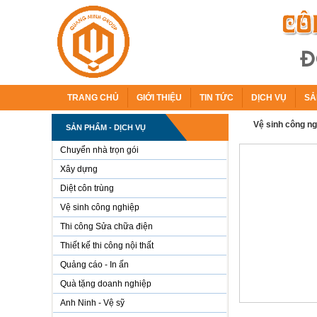
TRANG CHỦ
GIỚI THIỆU
TIN TỨC
DỊCH VỤ
SẢ
Vệ sinh công ng
SẢN PHẨM - DỊCH VỤ
Chuyển nhà trọn gói
Xây dựng
Diệt côn trùng
Vệ sinh công nghiệp
Thi công Sửa chữa điện
Thiết kế thi công nội thất
Quảng cáo - In ấn
Quà tặng doanh nghiệp
Anh Ninh - Vệ sỹ